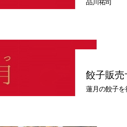
品川祐司
餃子販売
蓮月の餃子を