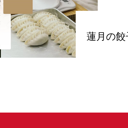
蓮月の餃
....